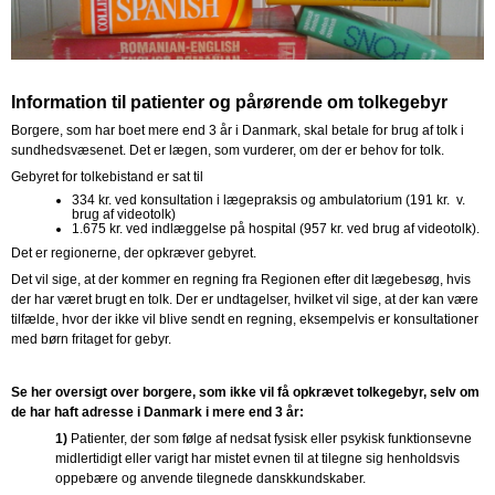
Information til patienter og pårørende om tolkegebyr
Borgere, som har boet mere end 3 år i Danmark, skal betale for brug af tolk i
sundhedsvæsenet. Det er lægen, som vurderer, om der er behov for tolk.
Gebyret for tolkebistand er sat til
334 kr. ved konsultation i lægepraksis og ambulatorium (191 kr. v.
brug af videotolk)
1.675 kr. ved indlæggelse på hospital (957 kr. ved brug af videotolk).
Det er regionerne, der opkræver gebyret.
Det vil sige, at der kommer en regning fra Regionen efter dit lægebesøg, hvis
der har været brugt en tolk. Der er undtagelser, hvilket vil sige, at der kan være
tilfælde, hvor der ikke vil blive sendt en regning, eksempelvis er konsultationer
med børn fritaget for gebyr.
Se her oversigt over borgere, som ikke vil få opkrævet tolkegebyr, selv om
de har haft adresse i Danmark i mere end 3 år:
1)
Patienter, der som følge af nedsat fysisk eller psykisk funktionsevne
midlertidigt eller varigt har mistet evnen til at tilegne sig henholdsvis
oppebære og anvende tilegnede danskkundskaber.