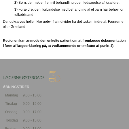
2)
Børn, der møder frem til behandling uden ledsagelse af forældre.
3)
Forældre, der i forbindelse med behandling af et barn har behov for
tolkebistand.
Der opkræves heller ikke gebyr fra individer fra det tyske mindretal, Færøerne
eller Grønland.
Regionen kan anmode den enkelte patient om at fremlægge dokumentation
i form af lægeerklæring på, at vedkommende er omfattet af punkt 1).
ÅBNINGSTIDER
Mandag
9.00 - 15.00
Tirsdag
9.00 - 15.00
Onsdag
9.00 - 17.00
Torsdag
9.00 - 15.00
Fredag
9.00 - 13.00